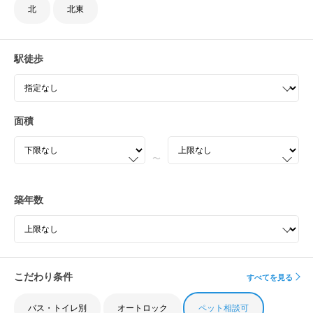
エアドアが厳選した
パートナーが対応しま
北
北東
す
来店なしでオンラインでの
相談・物件提案
駅徒歩
も可能です
面積
物件相談の前に
〜
他店舗で相談中の物件は
対応できません
物件によっては仲介手数料を
お安くできない場
築年数
合があります
こだわり条件
すべてを見る
東武伊勢崎線の家賃相場
バス・トイレ別
オートロック
ペット相談可