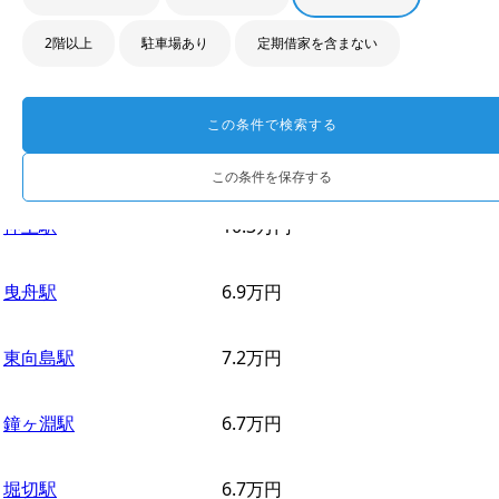
ワンルーム
1K/1DK
1LDK/2K/2DK
2LDK/3K/3DK
3LDK/4K
2階以上
駐車場あり
定期借家を含まない
駅名
家賃相場
浅草駅
10.9
万円
この条件で検索する
とうきょうスカイツリー駅
11
万円
この条件を保存する
押上駅
10.3
万円
曳舟駅
6.9
万円
東向島駅
7.2
万円
鐘ヶ淵駅
6.7
万円
堀切駅
6.7
万円