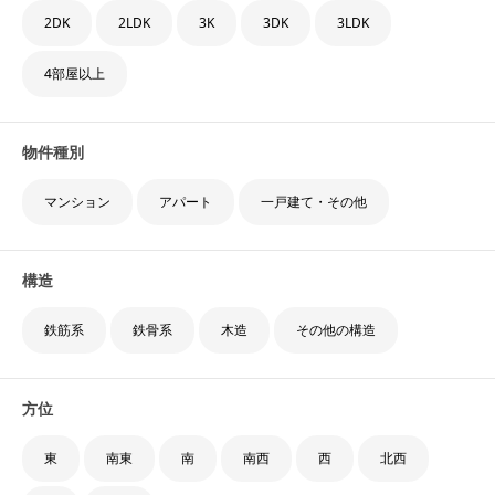
2DK
2LDK
3K
3DK
3LDK
＼気になる物件がない...という方も／
4部屋以上
エアドア掲載以外の
物件種別
物件について相談する
マンション
アパート
一戸建て・その他
物件の相談・見学をしたい【無料】
構造
鉄筋系
鉄骨系
木造
その他の構造
エアドアでは各管理会社様と物件連携を進めておりますが 現在連携できて
いない会社様・物件もございます。 そういった物件についてもエアドア認
定仲介パートナーが、対応いたしますのでお気軽にご相談ください。
方位
エアドアで相談するメリット
東
南東
南
南西
西
北西