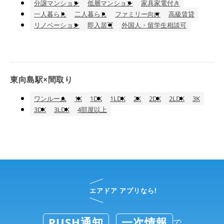
分譲マンション
低層マンション
家具家電付き
一人暮らし
二人暮らし
ファミリー向け
高級賃貸
リノベーション
即入居可
外国人・留学生相談可
東向島駅×間取り
ワンルーム
1K
1DK
1LDK
2K
2DK
2LDK
3K
3DK
3LDK
4部屋以上
エアドア アプリなら!
PUSH通知
一次情報
で