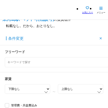
お気に入り
メニュー
東向島駅
ペット可(相談可)
の賃貸物件
転載なし。だから、おとりなし。
×
条件変更
路線/エリア
東向島駅
変更する〉
フリーワード
詳細条件
ペット相談可
変更する〉
ペット相談可能
以外の物件も見る
条件保存
家賃
人数に合わせた間取りを指定する
〜
一人暮らし
二人暮らし
ファミリー
ワンルーム〜1LDK
1LDK〜2LDK
2LDK〜
管理費・共益費込み