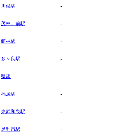
川俣駅
-
茂林寺前駅
-
館林駅
-
多々良駅
-
県駅
-
福居駅
-
東武和泉駅
-
足利市駅
-