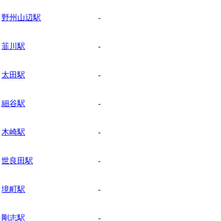
野州山辺駅
-
韮川駅
-
太田駅
-
細谷駅
-
木崎駅
-
世良田駅
-
境町駅
-
剛志駅
-