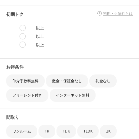
初期トク物件とは
初期トク
82
件
検索結果
以上
初期トク物件とは
初期トク
以上
以上
お得条件
路線/エリア
東向島駅
変更する〉
仲介手数料無料
敷金・保証金なし
礼金なし
フリーレント付き
インターネット無料
詳細条件
ペット相談可
変更する〉
条件保存
間取り
ワンルーム
1K
1DK
1LDK
2K