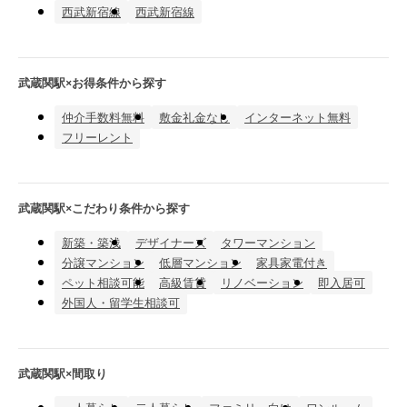
西武新宿線
西武新宿線
武蔵関駅×お得条件から探す
仲介手数料無料
敷金礼金なし
インターネット無料
フリーレント
武蔵関駅×こだわり条件から探す
新築・築浅
デザイナーズ
タワーマンション
分譲マンション
低層マンション
家具家電付き
ペット相談可能
高級賃貸
リノベーション
即入居可
外国人・留学生相談可
武蔵関駅×間取り