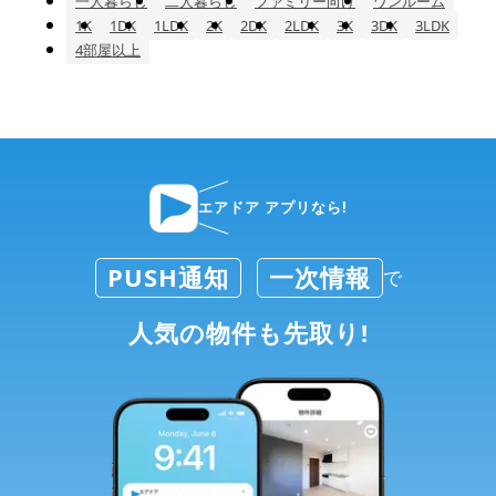
一人暮らし
二人暮らし
ファミリー向け
ワンルーム
1K
1DK
1LDK
2K
2DK
2LDK
3K
3DK
3LDK
4部屋以上
エアドア アプリなら!
PUSH通知
一次情報
で
人気の物件も先取り!