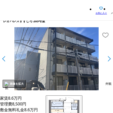
お気に入り
メ
レオパレスすずしろ 203号室
外観
画像を拡大
家賃
8.6
万円
管理費
8,500
円
敷金
無料
礼金
8.6万円