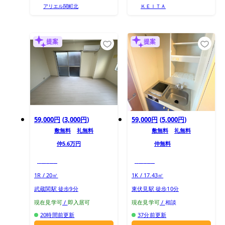
アリエル関町北
ＫＥＩＴＡ
提案
提案
59,000円
(
3,000円
)
59,000円
(
5,000円
)
敷
無料
礼
無料
敷
無料
礼
無料
仲
5.6万円
仲
無料
初期トク
初期トク
1R / 20㎡
1K / 17.43㎡
武蔵関駅 徒歩9分
東伏見駅 徒歩10分
現在見学可
/
即入居可
現在見学可
/
相談
20時間前更新
37分前更新