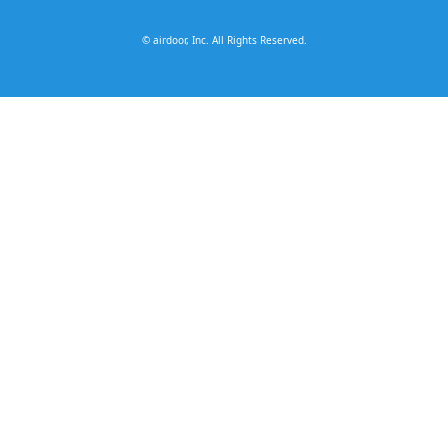
© airdoor, Inc. All Rights Reserved.