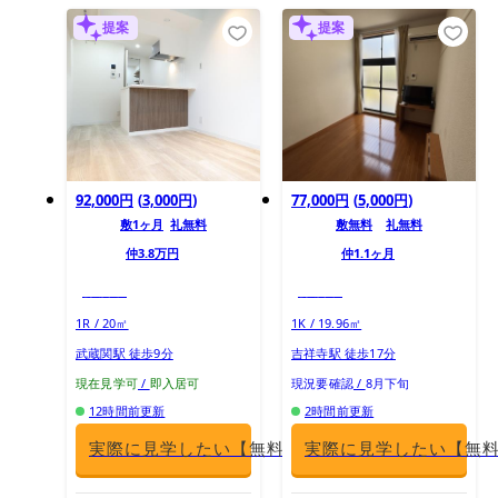
提案
提案
92,000円
(
3,000円
)
77,000円
(
5,000円
)
敷
1ヶ月
礼
無料
敷
無料
礼
無料
仲
3.8万円
仲
1.1ヶ月
初期トク
初期トク
1R / 20㎡
1K / 19.96㎡
武蔵関駅 徒歩9分
吉祥寺駅 徒歩17分
現在見学可
/
即入居可
現況要確認
/
8月下旬
12時間前更新
2時間前更新
実際に見学したい【無料】
実際に見学したい【無