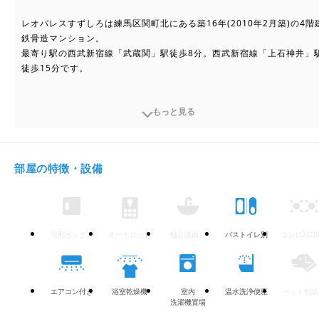
レオパレスすずしろは練馬区関町北にある築16年(2010年2月築)の4階
鉄骨造マンション。

最寄り駅の西武新宿線「武蔵関」駅徒歩8分。西武新宿線「上石神井」
徒歩15分です。

現在エアドアに賃貸募集中の部屋が1件掲載されています。 気になった
もっと見る
はお気軽にお問合わせください。

お部屋は1K、広さは19.87㎡。居住スペースと、キッチンスペースを分
けたい方に便利な間取りです。

部屋の特徴・設備
敷金なし・仲介手数料無料で、初期費用の負担を軽減し、新生活をスム
ーズにスタートさせることができます。

基本設備のバストイレ別・エアコン完備で安心。

忙しい方に人気の浴室乾燥機完備。

宅配ボックス
オートロック
独立洗面台
バストイレ別
コンロ2口
こちらのお部屋は、即入居可能です。お引越しをお急ぎの方、必見で
す。
エアコン付き
浴室乾燥機
室内
温水洗浄便座
ペット相談
洗濯機置場