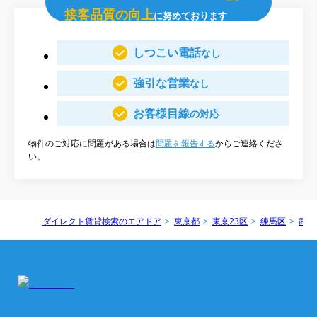
接客品質の向上
に努めております
しつこい電話
なし
強引な営業
なし
お客様目線
の対応
物件のご対応に問題がある場合は
問題を報告する
からご連絡くださ
い。
ダイレクト賃貸検索のエアドア
東京都
東京23区
練馬区
武蔵