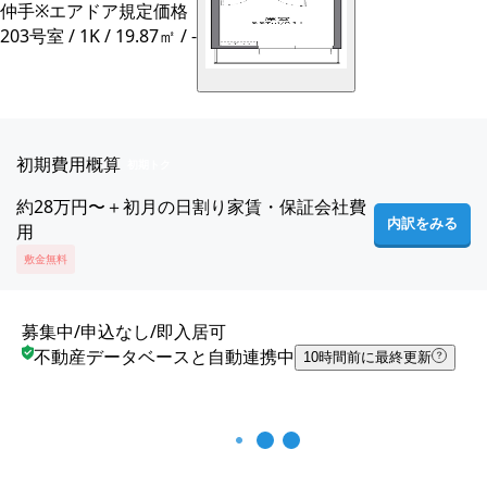
仲手
※エアドア規定価格
203号室 / 1K / 19.87㎡ / -
初期費用概算
初期トク
約
28
万円
〜
＋初月の日割り家賃・保証会社費
内訳をみる
用
敷金無料
募集中
/
申込なし
/
即入居可
不動産データベースと自動連携中
10時間前
に最終更新